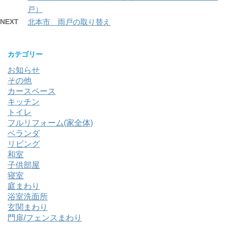
戸）
NEXT
北本市 雨戸の取り替え
カテゴリー
お知らせ
その他
カースペース
キッチン
トイレ
フルリフォーム(家全体)
ベランダ
リビング
和室
子供部屋
寝室
庭まわり
浴室洗面所
玄関まわり
門扉/フェンスまわり