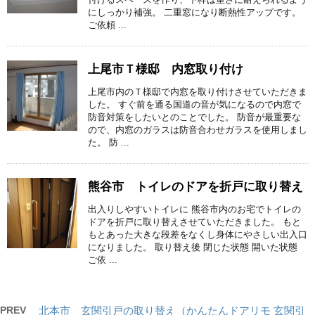
にしっかり補強。 二重窓になり断熱性アップです。
ご依頼 ...
上尾市Ｔ様邸 内窓取り付け
上尾市内のＴ様邸で内窓を取り付けさせていただきま
した。 すぐ前を通る国道の音が気になるので内窓で
防音対策をしたいとのことでした。 防音が最重要な
ので、内窓のガラスは防音合わせガラスを使用しまし
た。 防 ...
熊谷市 トイレのドアを折戸に取り替え
出入りしやすいトイレに 熊谷市内のお宅でトイレの
ドアを折戸に取り替えさせていただきました。 もと
もとあった大きな段差をなくし身体にやさしい出入口
になりました。 取り替え後 閉じた状態 開いた状態
ご依 ...
PREV
北本市 玄関引戸の取り替え（かんたんドアリモ 玄関引