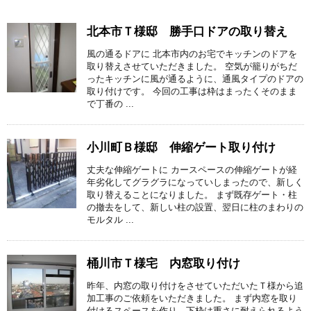
北本市Ｔ様邸 勝手口ドアの取り替え
風の通るドアに 北本市内のお宅でキッチンのドアを
取り替えさせていただきました。 空気が籠りがちだ
ったキッチンに風が通るように、通風タイプのドアの
取り付けです。 今回の工事は枠はまったくそのまま
で丁番の ...
小川町Ｂ様邸 伸縮ゲート取り付け
丈夫な伸縮ゲートに カースペースの伸縮ゲートが経
年劣化してグラグラになっていしまったので、新しく
取り替えることになりました。 まず既存ゲート・柱
の撤去をして、新しい柱の設置、翌日に柱のまわりの
モルタル ...
桶川市Ｔ様宅 内窓取り付け
昨年、内窓の取り付けをさせていただいたＴ様から追
加工事のご依頼をいただきました。 まず内窓を取り
付けるスペースを作り、下枠は重さに耐えられるよう