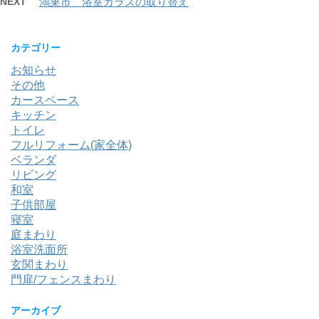
NEXT
鴻巣市 浴室ガラスの取り替え
カテゴリー
お知らせ
その他
カースペース
キッチン
トイレ
フルリフォーム(家全体)
ベランダ
リビング
和室
子供部屋
寝室
庭まわり
浴室洗面所
玄関まわり
門扉/フェンスまわり
アーカイブ