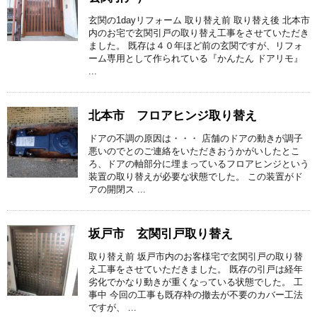
玄関の1dayリフォーム 取り替え前 取り替え後 北本市
内のお宅で玄関引戸の取り替え工事をさせていただき
ました。 既存は４０年ほど前の玄関ですが、リフォ
ーム専用として作られている『かんたん ドアリモ』
...
北本市 フロアヒンジ取り替え
ドアの不調の原因は・・・ 店舗のドアの動きが調子
悪いのでとのご連絡をいただきおうかがいしたとこ
ろ、ドアの軸部分に埋まっているフロアヒンジという
装置の取り替えが必要な状態でした。 この装置がド
アの開閉ス ...
坂戸市 玄関引戸取り替え
取り替え前 坂戸市内のお客様宅で玄関引戸の取り替
え工事をさせていただきました。 既存の引戸は経年
劣化でかなり動きが重くなっている状態でした。 工
事中 今回の工事も既存枠の撤去が不要のカバー工法
ですが、 ...