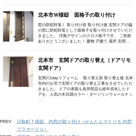
北本市Ｗ様邸 面格子の取り付け
窓の防犯対策！ 取り付け前 取り付け後 玄関ドアの脇
の窓に防犯対策として面格子を取り付けさせていただ
きました。 洋風デザインのクロス格子です。 ご依頼
ありがとうございました！ 建物 戸建て 場所 玄関 ...
北本市 玄関ドアの取り替え（ドアリモ
玄関ドア）
玄関の1dayリフォーム 取り替え前 取り替え後 北本
市内のお宅で玄関ドアの取り替え工事をさせていただ
きました。 ドアの表面も各所部品も経年劣化したド
アを、人気の木目調カラー・ダージリンウォールナッ
...
PREV
川島町Ｔ様邸 内窓の取り付け（かんたんマドリモ 内窓
プラマードＵ）