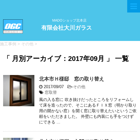
MADOショップ北本店
有限会社大川ガラス
施工事例
>
その他
>
「 月別アーカイブ：2017年09月 」 一覧
北本市Ｈ様邸 窓の取り替え
2017/09/07
-
その他
窓取替
風の入る窓に 吹き抜けだったところをリフォームし
て床を造ったので、そこにあるＦＩＸ窓（明かり取り
用の開かない窓）を開く窓に取り替えたいというご依
頼をいただきました。 外壁にも内装にも手をつけず
にできる ...