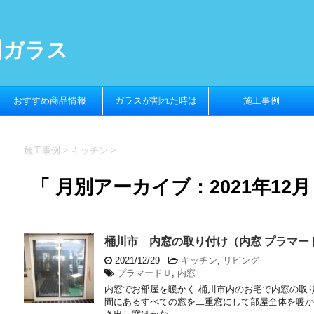
川ガラス
おすすめ商品情報
ガラスが割れた時は
施工事例
施工事例
>
キッチン
>
「 月別アーカイブ：2021年12月
桶川市 内窓の取り付け（内窓 プラマー
2021/12/29
-
キッチン
,
リビング
プラマードＵ
,
内窓
内窓でお部屋を暖かく 桶川市内のお宅で内窓の取
間にあるすべての窓を二重窓にして部屋全体を暖か