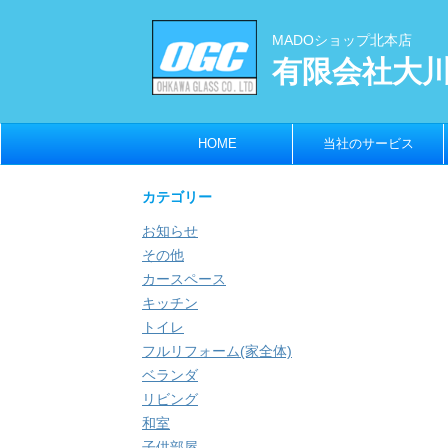
MADOショップ北本店
有限会社大
HOME
当社のサービス
カテゴリー
お知らせ
その他
カースペース
キッチン
トイレ
フルリフォーム(家全体)
ベランダ
リビング
和室
子供部屋