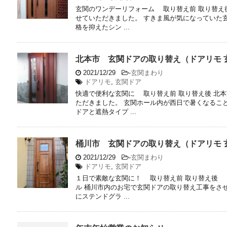
玄関のワンデーリフォーム 取り替え前 取り替え
せていただきました。 すきま風が気になっていた
格を抑えたシン ...
北本市 玄関ドアの取り替え（ドアリモ 
2021/12/29
-
玄関まわり
ドアリモ
,
玄関ドア
快適で便利な玄関に 取り替え前 取り替え後 北
ただきました。 玄関ホール内が西日で暑くなるこ
ドアと遮熱タイプ ...
桶川市 玄関ドアの取り替え（ドアリモ 
2021/12/29
-
玄関まわり
ドアリモ
,
玄関ドア
１日で素敵な玄関に！ 取り替え前 取り替え後
ル 桶川市内のお宅で玄関ドアの取り替え工事をさ
にステンドグラ ...