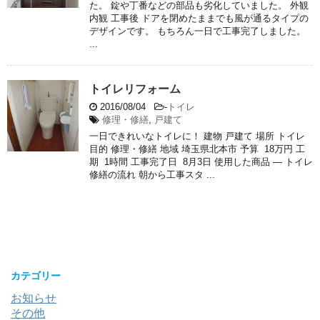
た。 錠や丁番などの部品も劣化していました。 外観
内観 工事後 ドアを閉めたままでも風が通るタイプの
デザインです。 もちろん一日で工事完了しました。
...
トイレリフォーム
2016/08/04
-
トイレ
修理・修繕
,
戸建て
一日できれいなトイレに！ 建物 戸建て 場所 トイレ
目的 修理・修繕 地域 埼玉県北本市 予算 18万円 工
期 1時間 工事完了日 8月3日 使用した商品 ― トイレ
修繕の流れ 朝から工事スタ ...
カテゴリー
お知らせ
その他