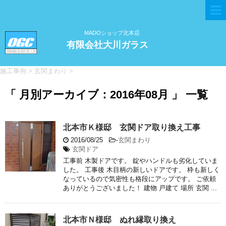
MADOショップ北本店
有限会社大川ガラス
施工事例
>
玄関まわり
>
「 月別アーカイブ：2016年08月 」 一覧
北本市Ｋ様邸 玄関ドア取り換え工事
2016/08/25
-
玄関まわり
玄関ドア
工事前 木製ドアです。 錠やハンドルも劣化していま
した。 工事後 木目柄の新しいドアです。 枠も新しく
なっているので気密性も格段にアップです。 ご依頼
ありがとうございました！ 建物 戸建て 場所 玄関 ...
北本市Ｎ様邸 ぬれ縁取り換え