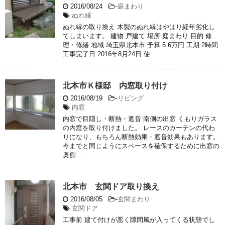
2016/08/24
-
庭まわり
ぬれ縁
ぬれ縁の取り換え 木製のぬれ縁はやはり経年劣化し
てしまいます。 建物 戸建て 場所 庭まわり 目的 修
理・修繕 地域 埼玉県北本市 予算 5.6万円 工期 2時間
工事完了日 2016年8月24日 使 ...
北本市Ｋ様邸 内窓取り付け
2016/08/19
-
リビング
内窓
内窓で目隠し・断熱・遮音 南側の出窓 くもりガラス
の内窓を取り付けました。 レースのカーテンの代わ
りになり、もちろん断熱効果・遮音効果もあります。
今までと同じようにスペースを確保するために出窓の
奥側 ...
北本市 玄関ドア取り換え
2016/08/05
-
玄関まわり
玄関ドア
工事前 建て付けが悪く隙間風が入ってくる状態でし