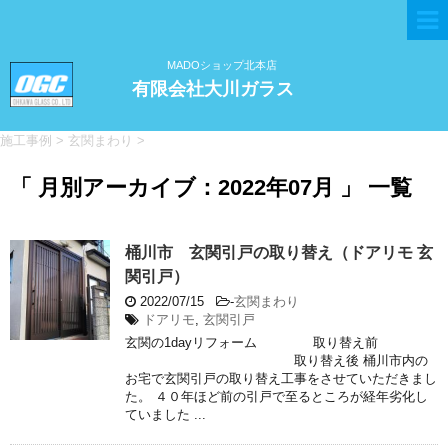
MADOショップ北本店
有限会社大川ガラス
施工事例
>
玄関まわり
>
「 月別アーカイブ：2022年07月 」 一覧
桶川市 玄関引戸の取り替え（ドアリモ 玄
関引戸）
2022/07/15
-
玄関まわり
ドアリモ
,
玄関引戸
玄関の1dayリフォーム 取り替え前
取り替え後 桶川市内の
お宅で玄関引戸の取り替え工事をさせていただきまし
た。 ４０年ほど前の引戸で至るところが経年劣化し
ていました ...