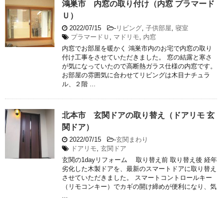
鴻巣市 内窓の取り付け（内窓 プラマード
Ｕ）
2022/07/15
-
リビング
,
子供部屋
,
寝室
プラマードＵ
,
マドリモ
,
内窓
内窓でお部屋を暖かく 鴻巣市内のお宅で内窓の取り
付け工事をさせていただきました。 窓の結露と寒さ
が気になっていたので高断熱ガラス仕様の内窓です。
お部屋の雰囲気に合わせてリビングは木目ナチュラ
ル、２階 ...
北本市 玄関ドアの取り替え（ドアリモ 玄
関ドア）
2022/07/15
-
玄関まわり
ドアリモ
,
玄関ドア
玄関の1dayリフォーム 取り替え前 取り替え後 経年
劣化した木製ドアを、最新のスマートドアに取り替え
させていただきました。 スマートコントロールキー
（リモコンキー）でカギの開け締めが便利になり、気
...