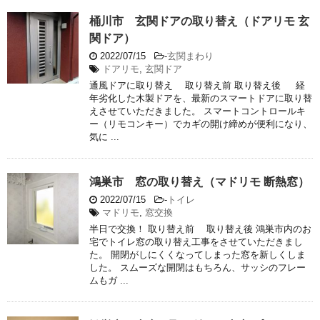
桶川市 玄関ドアの取り替え（ドアリモ 玄
関ドア）
2022/07/15
-
玄関まわり
ドアリモ
,
玄関ドア
通風ドアに取り替え 取り替え前 取り替え後 経
年劣化した木製ドアを、最新のスマートドアに取り替
えさせていただきました。 スマートコントロールキ
ー（リモコンキー）でカギの開け締めが便利になり、
気に ...
鴻巣市 窓の取り替え（マドリモ 断熱窓）
2022/07/15
-
トイレ
マドリモ
,
窓交換
半日で交換！ 取り替え前 取り替え後 鴻巣市内のお
宅でトイレ窓の取り替え工事をさせていただきまし
た。 開閉がしにくくなってしまった窓を新しくしま
した。 スムーズな開閉はもちろん、サッシのフレー
ムもガ ...