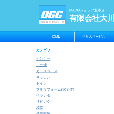
MADOショップ北本店
有限会社大
HOME
当社のサービス
カテゴリー
お知らせ
その他
カースペース
キッチン
トイレ
フルリフォーム(家全体)
ベランダ
リビング
和室
子供部屋