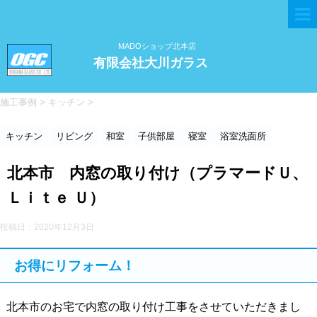
MADOショップ北本店
有限会社大川ガラス
施工事例
>
キッチン
>
キッチン
リビング
和室
子供部屋
寝室
浴室洗面所
北本市 内窓の取り付け（プラマードＵ、
Ｌｉｔｅ Ｕ）
投稿日：
2020年12月3日
お得にリフォーム！
北本市のお宅で内窓の取り付け工事をさせていただきまし