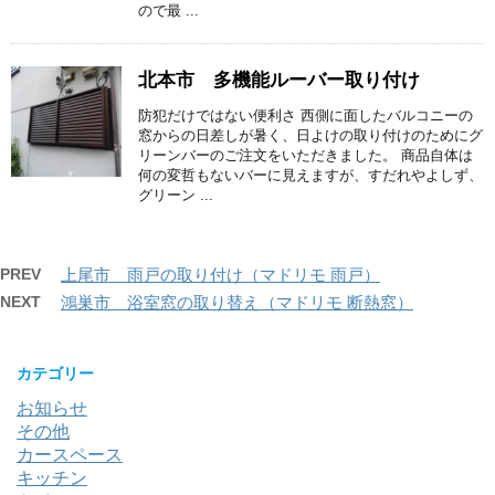
ので最 ...
北本市 多機能ルーバー取り付け
防犯だけではない便利さ 西側に面したバルコニーの
窓からの日差しが暑く、日よけの取り付けのためにグ
リーンバーのご注文をいただきました。 商品自体は
何の変哲もないバーに見えますが、すだれやよしず、
グリーン ...
PREV
上尾市 雨戸の取り付け（マドリモ 雨戸）
NEXT
鴻巣市 浴室窓の取り替え（マドリモ 断熱窓）
カテゴリー
お知らせ
その他
カースペース
キッチン