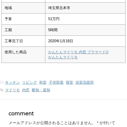
地域
埼玉県北本市
予算
51万円
工期
5時間
工事完了日
2020年1月18日
使用した商品
かんたんマドリモ 内窓 プラマードU
かんたんマドリモ
-
キッチン
,
リビング
,
和室
,
子供部屋
,
寝室
,
浴室洗面所
-
マドリモ
,
内窓
,
断熱・遮熱
comment
メールアドレスが公開されることはありません。
*
が付いて