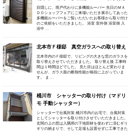
目隠しに、雨戸代わりに多機能ルーバー 先日のＭＡ
ＤＯショップフェアにご来場いただき展示してあった
多機能ルーバーをご覧いただいたお客様から取り付け
のご依頼をいただきました。 浴室 室外側 浴室側 入
浴中 ...
北本市Ｆ様邸 真空ガラスへの取り替え
北本市内のＦ様邸で、リビングの大きな窓のガラスを
取り替えさせていただきました。 取り替え後 工事時
間は１時間ほどでした。 見た目はほとんど変わりま
せんが、ガラス面の断熱性能が格段に上がっていま
す。 ま ...
桶川市 シャッターの取り付け（マドリ
モ 手動シャッター）
シャッターで台風対策 桶川市内のお宅で、台風対策
としてシャッターを取り付けさせていただきました。
玄関の上の窓は入隅用の下地部材を使わずに済むギリ
ギリの納まりで、そして足場も設置せずに工事できた