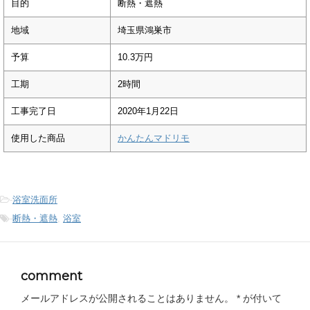
目的
断熱・遮熱
地域
埼玉県鴻巣市
予算
10.3万円
工期
2時間
工事完了日
2020年1月22日
使用した商品
かんたんマドリモ
-
浴室洗面所
-
断熱・遮熱
,
浴室
comment
メールアドレスが公開されることはありません。
*
が付いて