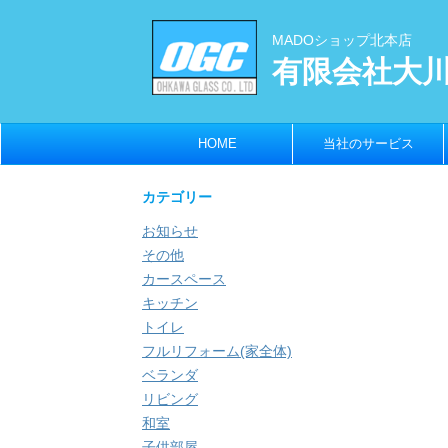
MADOショップ北本店
有限会社大
HOME
当社のサービス
カテゴリー
お知らせ
その他
カースペース
キッチン
トイレ
フルリフォーム(家全体)
ベランダ
リビング
和室
子供部屋