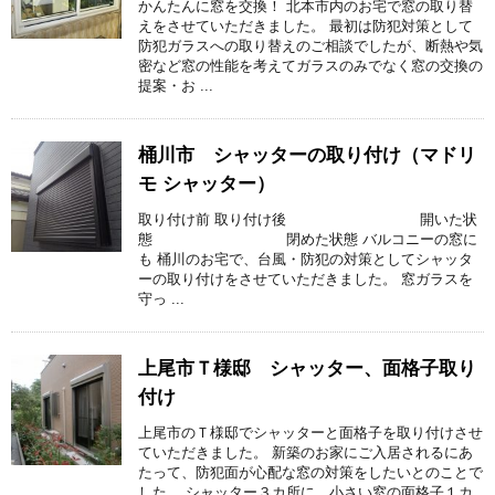
かんたんに窓を交換！ 北本市内のお宅で窓の取り替
えをさせていただきました。 最初は防犯対策として
防犯ガラスへの取り替えのご相談でしたが、断熱や気
密など窓の性能を考えてガラスのみでなく窓の交換の
提案・お ...
桶川市 シャッターの取り付け（マドリ
モ シャッター）
取り付け前 取り付け後 開いた状
態 閉めた状態 バルコニーの窓に
も 桶川のお宅で、台風・防犯の対策としてシャッタ
ーの取り付けをさせていただきました。 窓ガラスを
守っ ...
上尾市Ｔ様邸 シャッター、面格子取り
付け
上尾市のＴ様邸でシャッターと面格子を取り付けさせ
ていただきました。 新築のお家にご入居されるにあ
たって、防犯面が心配な窓の対策をしたいとのことで
した。 シャッター３カ所に、小さい窓の面格子１カ