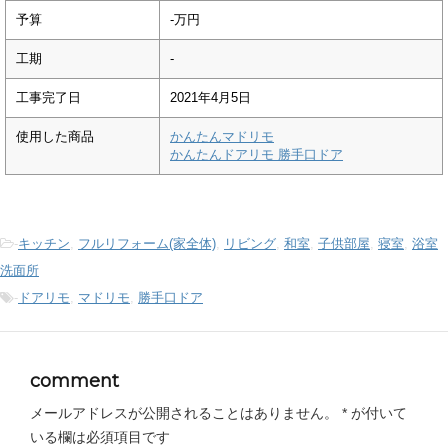
予算
-万円
工期
-
工事完了日
2021年4月5日
使用した商品
かんたんマドリモ
かんたんドアリモ 勝手口ドア
-
キッチン
,
フルリフォーム(家全体)
,
リビング
,
和室
,
子供部屋
,
寝室
,
浴室
洗面所
-
ドアリモ
,
マドリモ
,
勝手口ドア
comment
メールアドレスが公開されることはありません。
*
が付いて
いる欄は必須項目です