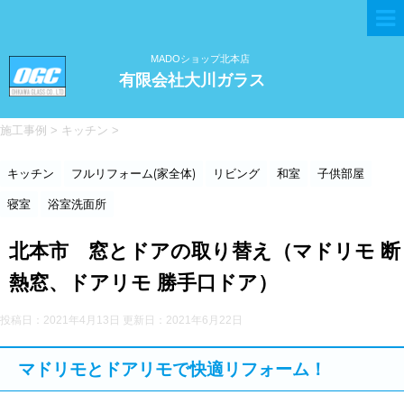
MADOショップ北本店
有限会社大川ガラス
施工事例
>
キッチン
>
キッチン
フルリフォーム(家全体)
リビング
和室
子供部屋
寝室
浴室洗面所
北本市 窓とドアの取り替え（マドリモ 断
熱窓、ドアリモ 勝手口ドア）
投稿日：2021年4月13日 更新日：
2021年6月22日
マドリモとドアリモで快適リフォーム！