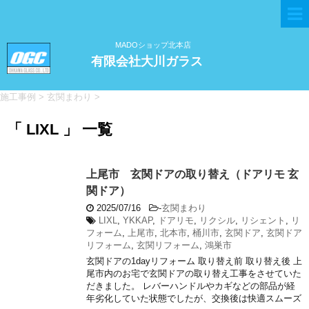
MADOショップ北本店
有限会社大川ガラス
施工事例
>
玄関まわり
>
「 LIXL 」 一覧
上尾市 玄関ドアの取り替え（ドアリモ 玄
関ドア）
2025/07/16
-
玄関まわり
LIXL
,
YKKAP
,
ドアリモ
,
リクシル
,
リシェント
,
リ
フォーム
,
上尾市
,
北本市
,
桶川市
,
玄関ドア
,
玄関ドア
リフォーム
,
玄関リフォーム
,
鴻巣市
玄関ドアの1dayリフォーム 取り替え前 取り替え後 上
尾市内のお宅で玄関ドアの取り替え工事をさせていた
だきました。 レバーハンドルやカギなどの部品が経
年劣化していた状態でしたが、交換後は快適スムーズ