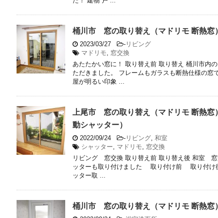
た！ 建物 戸 ...
桶川市 窓の取り替え（マドリモ 断熱窓
2023/03/27
-
リビング
マドリモ
,
窓交換
あたたかい窓に！ 取り替え前 取り替え 桶川市内
ただきました。 フレームもガラスも断熱仕様の窓
屋が明るい印象 ...
上尾市 窓の取り替え（マドリモ 断熱窓
動シャッター）
2022/09/24
-
リビング
,
和室
シャッター
,
マドリモ
,
窓交換
リビング 窓交換 取り替え前 取り替え後 和室 
ッターも取り付けました 取り付け前 取り付け
ッター取 ...
桶川市 窓の取り替え（マドリモ 断熱窓