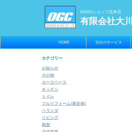
MADOショップ北本店
有限会社大
HOME
当社のサービス
カテゴリー
お知らせ
その他
カースペース
キッチン
トイレ
フルリフォーム(家全体)
ベランダ
リビング
和室
子供部屋