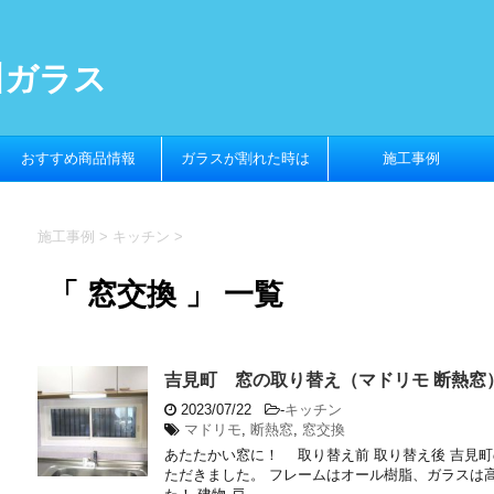
川ガラス
おすすめ商品情報
ガラスが割れた時は
施工事例
施工事例
>
キッチン
>
「 窓交換 」 一覧
吉見町 窓の取り替え（マドリモ 断熱窓
2023/07/22
-
キッチン
マドリモ
,
断熱窓
,
窓交換
あたたかい窓に！ 取り替え前 取り替え後 吉見
ただきました。 フレームはオール樹脂、ガラスは