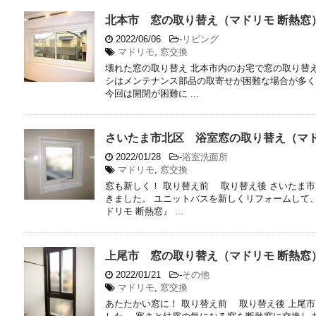
北本市 窓の取り替え（マドリモ 断熱窓
2022/06/06
-
リビング
マドリモ
,
窓交換
壊れた窓の取り替え 北本市内のお宅で窓の取り替
シはメンテナンス部品の取寄せが困難な場合が多く
今回は開閉が困難に ...
さいたま市北区 浴室窓の取り替え（マド
2022/01/28
-
浴室洗面所
マドリモ
,
窓交換
窓も新しく！ 取り替え前 取り替え後 さいたま
きました。 ユニットバスを新しくリフォームして
ドリモ 断熱窓』 ...
上尾市 窓の取り替え（マドリモ 断熱窓
2022/01/21
-
その他
マドリモ
,
窓交換
あたたかい窓に！ 取り替え前 取り替え後 上尾