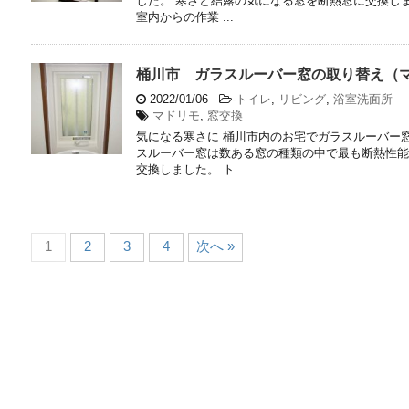
した。 寒さと結露の気になる窓を断熱窓に交換し
室内からの作業 ...
桶川市 ガラスルーバー窓の取り替え（マ
2022/01/06
-
トイレ
,
リビング
,
浴室洗面所
マドリモ
,
窓交換
気になる寒さに 桶川市内のお宅でガラスルーバー
スルーバー窓は数ある窓の種類の中で最も断熱性能
交換しました。 ト ...
1
2
3
4
次へ »