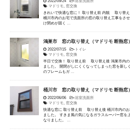
2022/09/24
-
浴室洗面所
マドリモ
,
窓交換
きれいで快適な窓に！ 取り替え前 内観 取り替え
桶川市内のお宅で洗面所の窓の取り替え工事をさせ
け閉めが固く ...
鴻巣市 窓の取り替え（マドリモ 断熱窓
2022/07/15
-
トイレ
マドリモ
,
窓交換
半日で交換！ 取り替え前 取り替え後 鴻巣市内
ました。 開閉がしにくくなってしまった窓を新し
のフレームもガ ...
桶川市 窓の取り替え（マドリモ 断熱窓
2022/06/06
-
浴室洗面所
マドリモ
,
窓交換
快適な窓に 取り替え前 取り替え後 桶川市内の
ました。 すきま風の気になるガラスルーバー窓を
なりました。 ...