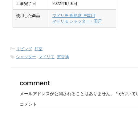
工事完了日
2022年9月6日
使用した商品
マドリモ 断熱窓 戸建用
マドリモ シャッター・雨戸
-
リビング
,
和室
-
シャッター
,
マドリモ
,
窓交換
comment
メールアドレスが公開されることはありません。
*
が付いて
コメント