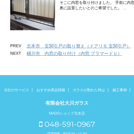
そこに内窓を取り付けました。 手前に内
奥に設置したいとのご希望でした。 ...
PREV
北本市 玄関引戸の取り替え（ドアリモ 玄関引戸）
NEXT
桶川市 内窓の取り付け（内窓 プラマードＵ）
当社のサービス
おすすめ商品情報
ガラスが割れた時は
施工事例
有限会社大川ガラス
MADOショップ北本店
048-591-0967
(営業時間：平日8:00～17:30)