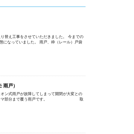
取り替え工事をさせていただきました。 今までの
態になっていました。 雨戸、枠（レール）戸袋
 雨戸）
ィオン式雨戸が故障してしまって開閉が大変との
。 ランマ部分まで覆う雨戸です。 取