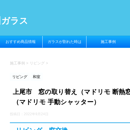
川ガラス
おすすめ商品情報
ガラスが割れた時は
施工事例
施工事例
>
リビング
>
リビング
和室
上尾市 窓の取り替え（マドリモ 断熱
（マドリモ 手動シャッター）
投稿日：
2022年9月24日