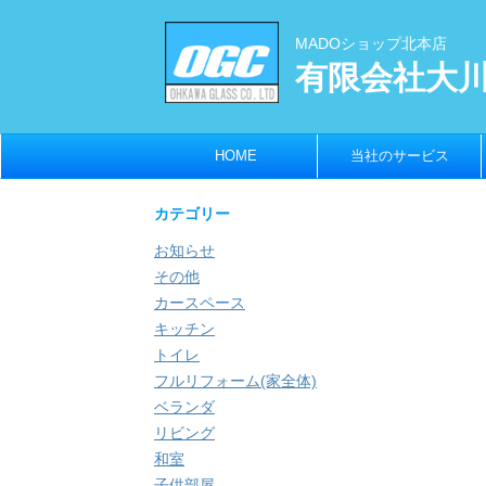
MADOショップ北本店
有限会社大
HOME
当社のサービス
カテゴリー
お知らせ
その他
カースペース
キッチン
トイレ
フルリフォーム(家全体)
ベランダ
リビング
和室
子供部屋