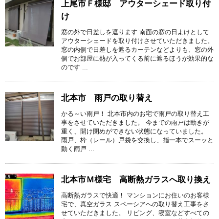
上尾市Ｆ様邸 アウターシェード取り付
け
窓の外で日差しを遮ります 南面の窓の日よけとして
アウターシェードを取り付けさせていただきました。
窓の内側で日差しを遮るカーテンなどよりも、窓の外
側でお部屋に熱が入ってくる前に遮るほうが効果的な
のです ...
北本市 雨戸の取り替え
かる～い雨戸！ 北本市内のお宅で雨戸の取り替え工
事をさせていただきました。 今までの雨戸は動きが
重く、開け閉めができない状態になっていました。
雨戸、枠（レール）戸袋を交換し、指一本でスーッと
動く雨戸 ...
北本市Ｍ様宅 高断熱ガラスへ取り換え
高断熱ガラスで快適！ マンションにお住いのお客様
宅で、真空ガラス スペーシアへの取り替え工事をさ
せていただきました。 リビング、寝室などすべての