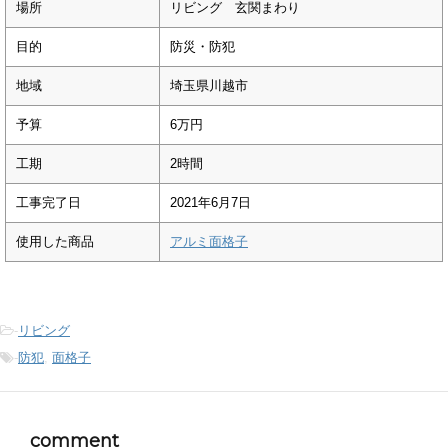
場所
リビング 玄関まわり
目的
防災・防犯
地域
埼玉県川越市
予算
6万円
工期
2時間
工事完了日
2021年6月7日
使用した商品
アルミ面格子
-
リビング
-
防犯
,
面格子
comment