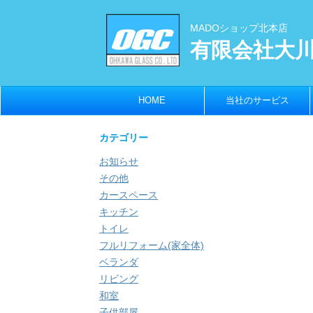
MADOショップ北本店
有限会社大
HOME
当社のサービス
カテゴリー
お知らせ
その他
カースペース
キッチン
トイレ
フルリフォーム(家全体)
ベランダ
リビング
和室
子供部屋