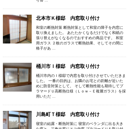
り替 ...
北本市Ｋ様邸 内窓取り付け
和室の断熱対策 断熱対策として和室の障子を内窓に
取り換えました。 あたたかくなるだけでなく和紙の
張り替えがなくなるのでおすすめの商品です。 和室
用ガラス ２枚のガラスで断熱効果、そしてその間に
格子があ ...
桶川市Ｉ様邸 内窓取り付け
桶川市内のＩ様邸で内窓を取り付けさせていただきま
した。 一番の目的は、お隣のお宅との距離が近いた
めに防音対策として。 そして断熱性能も期待してプ
ラマードＵ高断熱仕様（Ｌｏｗ－Ｅ複層ガラス）を採
用いただ ...
川島町Ｔ様邸 内窓取り付け
寝室の結露・断熱対策に 寝室のベランダに出る大き
な窓と、三角出窓にエコ内窓 プラマードＵを取り付