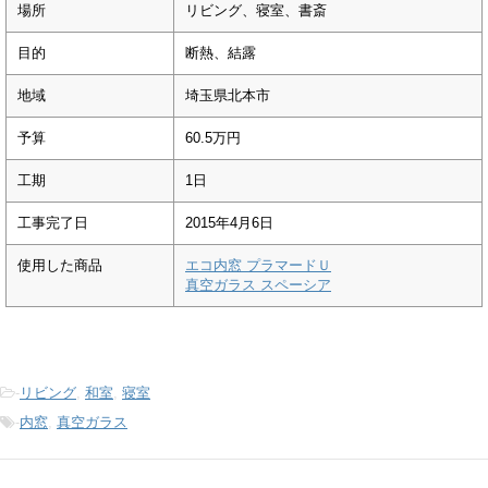
場所
リビング、寝室、書斎
目的
断熱、結露
地域
埼玉県北本市
予算
60.5万円
工期
1日
工事完了日
2015年4月6日
使用した商品
エコ内窓 プラマードＵ
真空ガラス スペーシア
-
リビング
,
和室
,
寝室
-
内窓
,
真空ガラス