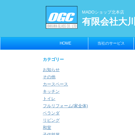
MADOショップ北本店
有限会社大
HOME
当社のサービス
カテゴリー
お知らせ
その他
カースペース
キッチン
トイレ
フルリフォーム(家全体)
ベランダ
リビング
和室
子供部屋