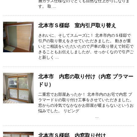
層ガラス仕様なのでとても自然な仕上がりになりま
す。 取 ...
北本市Ｓ様邸 室内引戸取り替え
きれいに、そしてスムーズに！ 北本市内のＳ様邸で
引戸の取り替えをさせていただきました。 動きが重
いとご相談をいただいたので戸車の取り替えで対応で
きることもお伝えしましたが、せっかくなので引戸ご
と新しく ...
北本市 内窓の取り付け（内窓 プラマー
ドＵ）
二重窓でお部屋あったか！ 北本市内のお宅で内窓 プ
ラマードＵの取り付け工事をさせていただきました。
窓からの冷気でなかなかお部屋が暖まらないというお
悩みでした。 リビング
...
北本市Ｓ様邸 内窓取り付け