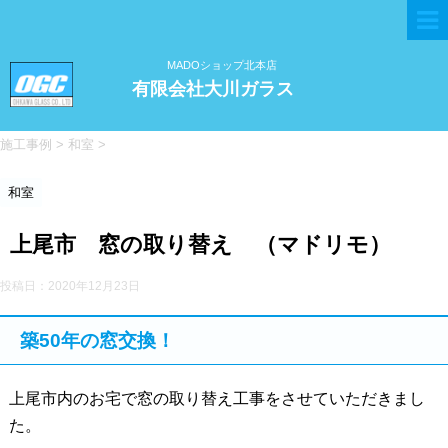
MADOショップ北本店
有限会社大川ガラス
施工事例
>
和室
>
和室
上尾市 窓の取り替え （マドリモ）
投稿日：
2020年12月23日
築50年の窓交換！
上尾市内のお宅で窓の取り替え工事をさせていただきまし
た。