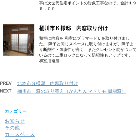
事は次世代住宅ポイントの対象工事なので、合計１９
６，００ ...
桶川市Ｋ様邸 内窓取り付け
和室に内窓を 和室にプラマードＵを取り付けまし
た。 障子と同じスペースに取り付けますが、障子よ
り断熱性・気密性が高く、またクレセント錠がついて
いるので二重ロックになって防犯性もアップです。
和室用複層 ...
PREV
北本市Ｓ様邸 内窓取り付け
NEXT
桶川市 窓の取り替え（かんたんマドリモ 樹脂窓）
カテゴリー
お知らせ
その他
カースペース