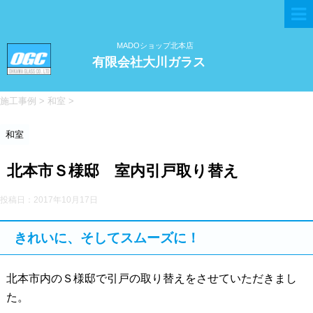
MADOショップ北本店
有限会社大川ガラス
施工事例
>
和室
>
和室
北本市Ｓ様邸 室内引戸取り替え
投稿日：
2017年10月17日
きれいに、そしてスムーズに！
北本市内のＳ様邸で引戸の取り替えをさせていただきまし
た。