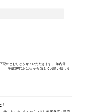
下記のとおりとさせていただきます。 年内営
 平成29年1月10日から 宜しくお願い致しま
た！
コンテスト」の「かんたんマドリモ 断熱窓」部門