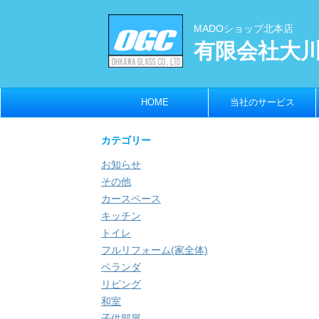
MADOショップ北本店
有限会社大
HOME
当社のサービス
カテゴリー
お知らせ
その他
カースペース
キッチン
トイレ
フルリフォーム(家全体)
ベランダ
リビング
和室
子供部屋