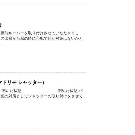
け
多機能ルーバーを取り付けさせていただきまし
階の出窓が台風の時に心配で何か対策はないかと
..
ドリモ シャッター）
 開いた状態 閉めた状態 バ
防犯の対策としてシャッターの取り付けをさせて