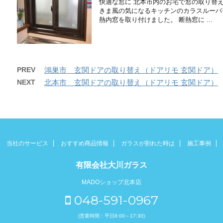
快適な窓に 北本市内のお宅で窓の取り替
きま風の気になるキッチンのカラスルーバ
熱内窓を取り付けました。 断熱窓に ...
PREV
鴻巣市 玄関ドアの取り替え（ドアリモ 玄関ドア）
NEXT
北本市 玄関ドアの取り替え（ドアリモ 玄関ドア）
当社のサービス
おすすめ商品情報
ガラスが割れた時は
施工事例
有限会社大川ガラス
MADOショップ北本店
048-591-0967
(営業時間：平日8:00～17:30)