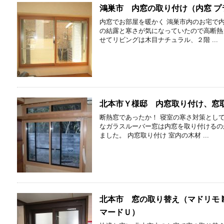
鴻巣市 内窓の取り付け（内窓 プ
内窓でお部屋を暖かく 鴻巣市内のお宅で
の結露と寒さが気になっていたので高断熱
せてリビングは木目ナチュラル、２階 ...
北本市Ｙ様邸 内窓取り付け、窓
断熱窓であったか！ 寝室の寒さ対策とし
なガラスルーバー窓は内窓を取り付けるの
ました。 内窓取り付け 室内の木材 ...
北本市 窓の取り替え（マドリモ 
マードＵ）