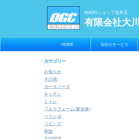
MADOショップ北本店
有限会社大
HOME
当社のサービス
カテゴリー
お知らせ
その他
カースペース
キッチン
トイレ
フルリフォーム(家全体)
ベランダ
リビング
和室
子供部屋