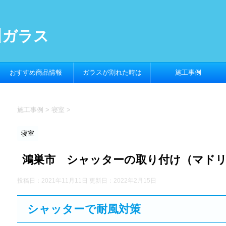
川ガラス
おすすめ商品情報
ガラスが割れた時は
施工事例
施工事例
>
寝室
>
寝室
鴻巣市 シャッターの取り付け（マドリ
投稿日：2021年11月11日 更新日：
2022年2月15日
シャッターで耐風対策