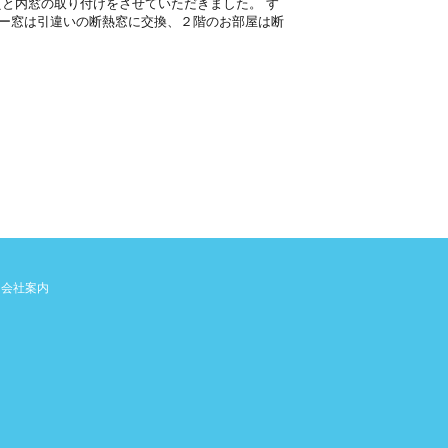
えと内窓の取り付けをさせていただきました。 す
ー窓は引違いの断熱窓に交換、２階のお部屋は断
会社案内