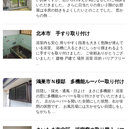
いただきました。 さらに日当たりの良い２階のお部
屋は冷房の効きをよくしたいとのことでした。 窓か
らの熱 ...
北本市 手すり取り付け
浴室内も安心 滑りやすく段差も大きく危険が潜んで
いる浴室。 浴槽に入るときにしっかり掴まれるよう
に手すりを取り付けました。 ご依頼ありがとうござ
いました！ 建物 戸建て 場所 浴室 目的 バリアフリー
...
鴻巣市Ｎ様邸 多機能ルーバー取り付け
目隠し・採光・通風・日よけ まさに多機能！ 浴室
の窓に多機能ルーバーを取り付けさせていただきまし
た。 左がルーバーを開いた全開にした状態、右が全
閉の状態です。 お風呂場には欠かせない目隠しをし
ながらも ...