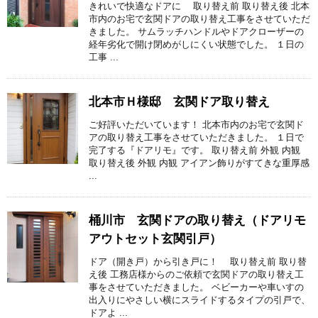
きれいで快適なドアに 取り替え前 取り替え後 北本
市内のお宅で玄関ドアの取り替え工事をさせていただ
きました。 サムラッチハンドルやドアクローザーの
経年劣化で開け閉めがしにくい状態でした。 １日の
工事 ...
北本市Ｈ様邸 玄関ドア取り替え
ご好評いただいています！ 北本市内のお宅で玄関ド
アの取り替え工事をさせていただきました。 １日で
完了する『ドアリモ』です。 取り替え前 外観 内観
取り替え後 外観 内観 アイアン飾りがすてきな重厚感
...
桶川市 玄関ドアの取り替え（ドアリモ
アウトセット玄関引戸）
ドア（開き戸）から引き戸に！ 取り替え前 取り替
え後 工務店様からのご依頼で玄関ドアの取り替え工
事をさせていただきました。 ベビーカーや車いすの
出入りにやさしい横にスライドするタイプの引戸で、
ドアよ ...