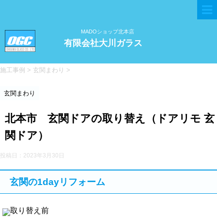
MADOショップ北本店
有限会社大川ガラス
施工事例
>
玄関まわり
>
玄関まわり
北本市 玄関ドアの取り替え（ドアリモ 玄
関ドア）
投稿日：
2023年3月30日
玄関の1dayリフォーム
取り替え前