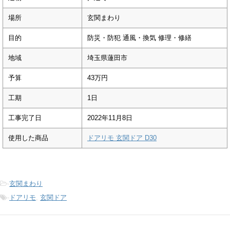
場所
玄関まわり
目的
防災・防犯 通風・換気 修理・修繕
地域
埼玉県蓮田市
予算
43万円
工期
1日
工事完了日
2022年11月8日
使用した商品
ドアリモ 玄関ドア D30
-
玄関まわり
-
ドアリモ
,
玄関ドア