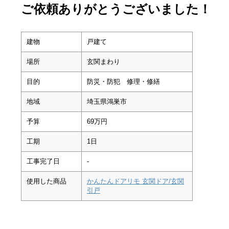
ご依頼ありがとうございました！
建物
戸建て
場所
玄関まわり
目的
防災・防犯 修理・修繕
地域
埼玉県鴻巣市
予算
69万円
工期
1日
工事完了日
-
使用した商品
かんたんドアリモ 玄関ドア/玄関
引戸