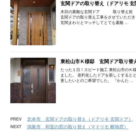
玄関ドアの取り替え（ドアリモ 玄
木目の素敵な玄関ドア 取り替
玄関ドアの取り替え工事をさせていただき
玄関まわりとマッチしてとても素敵 ...
東松山市Ｋ様邸 玄関ドア取り替
たった１日！スピード施工 東松山市のＫ
ました。 老朽化したドアを新しくすると
更したいとのご希望でした。 『かんた ...
PREV
北本市 玄関ドアの取り替え（ドアリモ 玄関ドア）
NEXT
鴻巣市 和室の窓の取り替え（マドリモ 断熱窓）