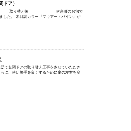
関ドア）
え前 取り替え後 伊奈町のお宅で
ました。 木目調カラー『マキアートパイン』が
え
様邸で玄関ドアの取り替え工事をさせていただき
ともに、使い勝手を良くするために扉の左右を変