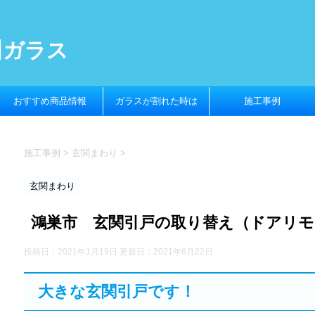
川ガラス
おすすめ商品情報
ガラスが割れた時は
施工事例
施工事例
>
玄関まわり
>
玄関まわり
鴻巣市 玄関引戸の取り替え（ドアリモ
投稿日：2021年1月19日 更新日：
2021年6月22日
大きな玄関引戸です！