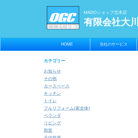
MADOショップ北本店
有限会社大
HOME
当社のサービス
カテゴリー
お知らせ
その他
カースペース
キッチン
トイレ
フルリフォーム(家全体)
ベランダ
リビング
和室
子供部屋