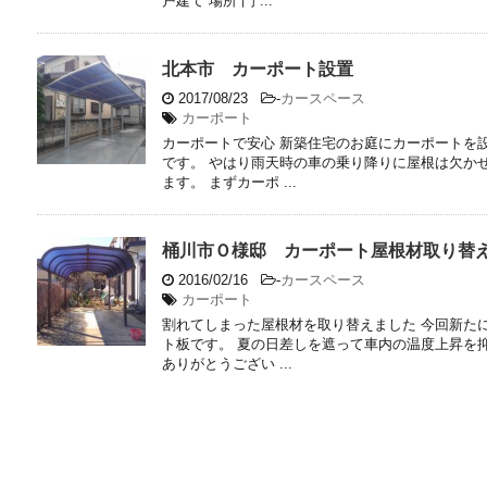
戸建て 場所 門 ...
北本市 カーポート設置
2017/08/23
-
カースペース
カーポート
カーポートで安心 新築住宅のお庭にカーポートを
です。 やはり雨天時の車の乗り降りに屋根は欠か
ます。 まずカーポ ...
桶川市Ｏ様邸 カーポート屋根材取り替
2016/02/16
-
カースペース
カーポート
割れてしまった屋根材を取り替えました 今回新た
ト板です。 夏の日差しを遮って車内の温度上昇を抑
ありがとうござい ...