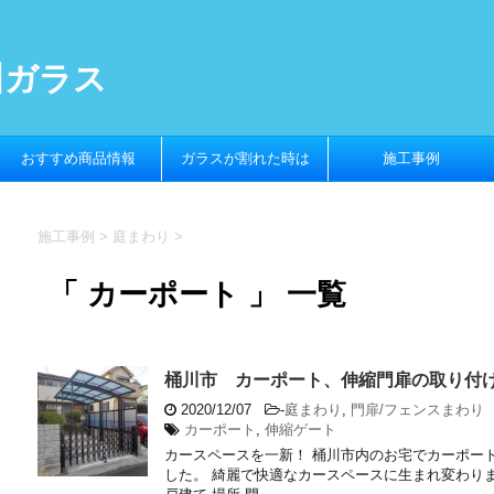
川ガラス
おすすめ商品情報
ガラスが割れた時は
施工事例
施工事例
>
庭まわり
>
「 カーポート 」 一覧
桶川市 カーポート、伸縮門扉の取り付
2020/12/07
-
庭まわり
,
門扉/フェンスまわり
カーポート
,
伸縮ゲート
カースペースを一新！ 桶川市内のお宅でカーポー
した。 綺麗で快適なカースペースに生まれ変わりま